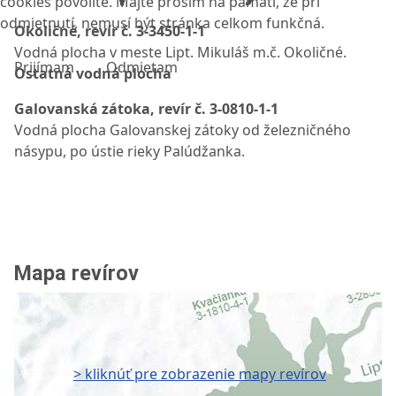
cookies povolíte. Majte prosím na pamäti, že pri
odmietnutí, nemusí být stránka celkom funkčná.
Okoličné, revír č. 3-3450-1-1
Vodná plocha v meste Lipt. Mikuláš m.č. Okoličné.
Prijímam
Odmietam
Ostatná vodná plocha
Galovanská zátoka, revír č. 3-0810-1-1
Vodná plocha Galovanskej zátoky od železničného
násypu, po ústie rieky Palúdžanka.
Mapa revírov
> kliknúť pre zobrazenie mapy revírov