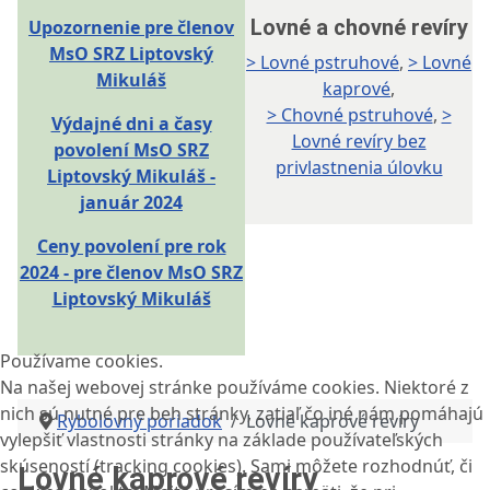
Lovné a chovné revíry
Upozornenie pre členov
MsO SRZ Liptovský
> Lovné pstruhové
,
> Lovné
Mikuláš
kaprové
,
> Chovné pstruhové
,
>
Výdajné dni a časy
Lovné revíry bez
povolení MsO SRZ
privlastnenia úlovku
Liptovský Mikuláš -
január 2024
Ceny povolení pre rok
2024 - pre členov MsO SRZ
Liptovský Mikuláš
Používame cookies.
Na našej webovej stránke používáme cookies. Niektoré z
nich sú nutné pre beh stránky, zatiaľ čo iné nám pomáhajú
Rybolovný poriadok
Lovné kaprové revíry
vylepšiť vlastnosti stránky na základe používateľských
skúseností (tracking cookies). Sami môžete rozhodnúť, či
Lovné kaprové revíry