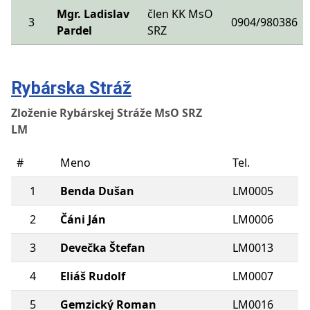
Mgr. Ladislav
člen KK MsO
3
0904/980386
Pardel
SRZ
Rybárska Stráž
Zloženie Rybárskej Stráže MsO SRZ
LM
#
Meno
Tel.
1
Benda Dušan
LM0005
2
Čáni Ján
LM0006
3
Devečka Štefan
LM0013
4
Eliáš Rudolf
LM0007
5
Gemzický Roman
LM0016