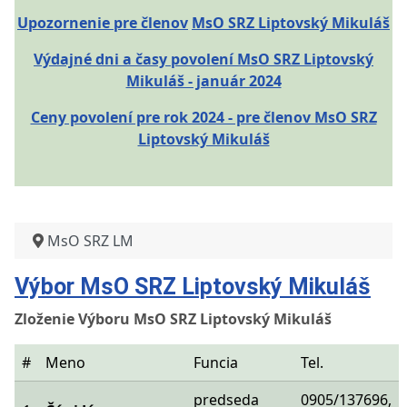
Upozornenie pre členov
MsO SRZ Liptovský Mikuláš
Výdajné dni a časy povolení MsO SRZ Liptovský
Mikuláš - január 2024
Ceny povolení pre rok 2024 - pre členov MsO SRZ
Liptovský Mikuláš
MsO SRZ LM
Výbor MsO SRZ Liptovský Mikuláš
Zloženie Výboru MsO SRZ Liptovský Mikuláš
#
Meno
Funcia
Tel.
predseda
0905/137696,