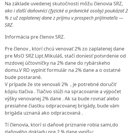
Na základe uvedenej skutočnosti môžu členovia SRZ,
ako i ďalší daňovníci (fyzické a právnické osoby) poukázať 2
% z už zaplatenej dane z príjmu v prospech prijímateľa —
SRZ.
Informácia pre členov SRZ.
Pre členov , ktorí chcú venovať 2% zo zaplatenej dane
pre MsO SRZ Lipt.Mikuláš, stačí doniesť potvrdenie od
mzdovej účtovníčky na 2% dane do rybárskeho
domu.V RD vyplniť formulár na 2% dane a o ostatné
bude postarané.
V prípade že ste venovali 2% , je potrebné doručiť
kópiu tlačiva . Tlačivo slúži na spracovanie a výpočet
výšky venovanej 2% dane . Ak sa bude rovnať alebo
presiahne čiastku odpracovanej brigády, bude vám
brigáda uznaná ako odpracovaná .
Tí členovia, ktorí si daňové priznanie robia sami,do
daňového dokladu pre 2 % dane vypíšu: