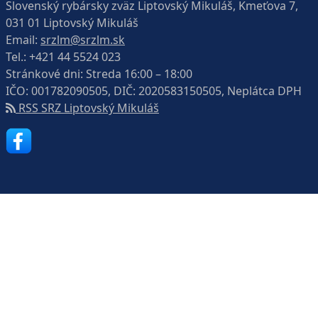
Slovenský rybársky zväz Liptovský Mikuláš, Kmeťova 7,
031 01 Liptovský Mikuláš
Email:
srzlm@srzlm.sk
Tel.:
+421 44 5524 023
Stránkové dni: Streda 16:00 – 18:00
IČO: 001782090505, DIČ: 2020583150505, Neplátca DPH
RSS SRZ Liptovský Mikuláš