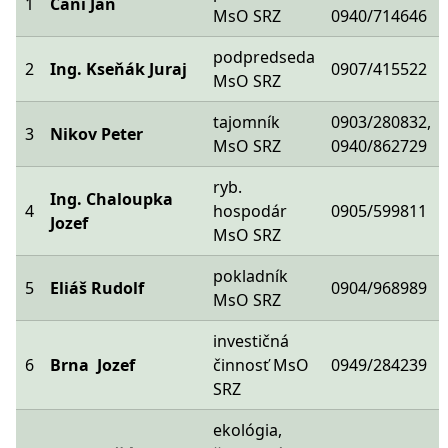
1
Čáni Ján
MsO SRZ
0940/714646
podpredseda
2
Ing. Kseňák Juraj
0907/415522
MsO SRZ
tajomník
0903/280832,
3
Nikov Peter
MsO SRZ
0940/862729
ryb.
Ing. Chaloupka
4
hospodár
0905/599811
Jozef
MsO SRZ
pokladník
5
Eliáš Rudolf
0904/968989
MsO SRZ
investičná
6
Brna Jozef
činnosť MsO
0949/284239
SRZ
ekológia,