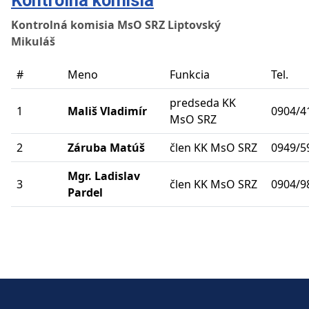
Kontrolná komisia
Kontrolná komisia MsO SRZ Liptovský
Mikulá
#
Meno
Funkcia
Tel.
predseda KK
1
Mališ Vladimír
0904/4
MsO SRZ
2
Záruba Matúš
člen KK MsO SRZ
0949/5
Mgr. Ladislav
3
člen KK MsO SRZ
0904/9
Pardel