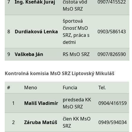
7
Ing. Kseňák Juraj
čistota vôd
0907/415522
MsO SRZ
športová
činosť MsO
8
Durdiaková Lenka
0903/586143
SRZ, práca s
deťmi
9
Vaškeba Ján
RS MsO SRZ
0907/826590
Kontrolná komisia MsO SRZ Liptovský Mikuláš
#
Meno
Funcia
Tel.
predseda KK
1
Mališ Vladimír
0904/416159
MsO SRZ
člen KK MsO
2
Záruba Matúš
0949/594034
SRZ