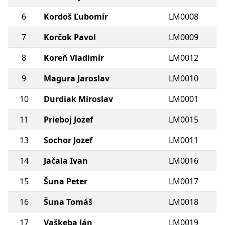
6
Kordoš Ľubomír
LM0008
7
Korčok Pavol
LM0009
8
Koreň Vladimír
LM0012
9
Magura Jaroslav
LM0010
10
Durdiak Miroslav
LM0001
11
Prieboj Jozef
LM0015
13
Sochor Jozef
LM0011
14
Jačala Ivan
LM0016
15
Šuna Peter
LM0017
16
Šuna Tomáš
LM0018
17
Vaškeba Ján
LM0019