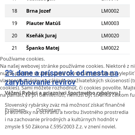
18
Brna Jozef
LM0002
19
Plauter Matúš
LM0003
20
Kseňák Juraj
LM0020
21
Španko Matej
LM0022
Používame cookies.
Na našej webovej stránke používáme cookies. Niektoré z ni
2% dane a príspevok od mesta na
nutné pre beh stránky, zatiaľ čo iné nám pomáhajú vylepšiť
vlastnosti stránky na základe používateľských skúseností (
zarybňovanie revírov
cookies). Sami môžete rozhodnúť, či cookies povolíte. Maj
Vážení Rybári a priaznivci športového rybolovu !
na pamäti, že pri odmietnutí, nemusí být stránka celkom f
Slovenský rybársky zväz má možnosť získať finančné
Prijímam
Odmietam
prostriedky na ochranu a tvorbu životného prostredia
i na zachovanie prírodných a kultúrnych hodnôt v
zmysle § 50 Zákona č.595/2003 Z.z. v znení noviel.